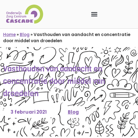
Home
»
Blog
»
Vasthouden van aandacht en concentratie
door middel van droedelen
Vasthouden van aandacht en
concentratie door middel van
droedelen
3 februari 2021
Blog